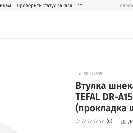
лицам
Проверить статус заказа
Телефо
арт.
SS-989609
Втулка шнек
TEFAL DR-A1
(прокладка 
(0)
Д