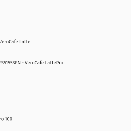
VeroCafe Latte
ES51553EN - VeroCafe LattePro
ro 100