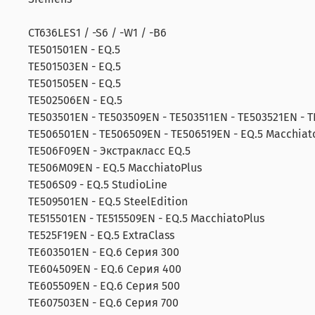
CT636LES1 / -S6 / -W1 / -B6
TE501501EN - EQ.5
TE501503EN - EQ.5
TE501505EN - EQ.5
TE502506EN - EQ.5
TE503501EN - TE503509EN - TE503511EN - TE503521EN - 
TE506501EN - TE506509EN - TE506519EN - EQ.5 Macchiat
TE506F09EN - Экстракласс EQ.5
TE506M09EN - EQ.5 MacchiatoPlus
TE506S09 - EQ.5 StudioLine
TE509501EN - EQ.5 SteelEdition
TE515501EN - TE515509EN - EQ.5 MacchiatoPlus
TE525F19EN - EQ.5 ExtraClass
TE603501EN - EQ.6 Серия 300
TE604509EN - EQ.6 Серия 400
TE605509EN - EQ.6 Серия 500
TE607503EN - EQ.6 Серия 700