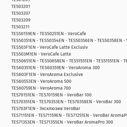
TE503201
TE503207
TE503209
TE503211
TES50159EN - TES50251EN - VeroCafe
TES50351EN - TES50354EN - TES50356EN - TES50358EN - 
TES503F1EN - VeroCafe Latte Exclusiv
TES503M1EN - VeroCafe Latte
TES50651EN - TES50658EN - TES51551EN - TES51551EN - T
TES60351EN - TES60359EN - VeroAroma 300
TES603F1EN - VeroAroma Exclusive
TES60553EN - VeroAroma 500
TES60759EN - VeroAroma 700
TES70151EN - TES70159EN - VeroBar 100
TES70351EN - TES70353EN - TES70358EN - VeroBar 300
TES703F1EN - Эксклюзив VeroBar
TES71151EN - TES71159EN - TES71251EN - VeroBar AromaP
TES71353EN - TES71355EN - VeroBar AromaPro 300