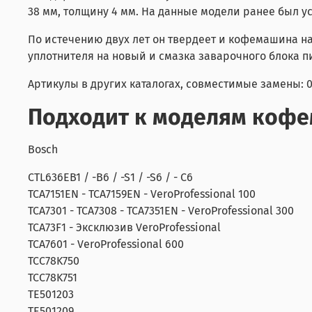
38 мм, толщину 4 мм. На данные модели ранее был ус
По истечению двух лет он твердеет и кофемашина н
уплотнителя на новый и смазка заварочного блока
Артикулы в других каталогах, совместимые замены: 00
Подходит к моделям кофе
Bosch
CTL636EB1 / -B6 / -S1 / -S6 / - C6
TCA7151EN - TCA7159EN - VeroProfessional 100
TCA7301 - TCA7308 - TCA7351EN - VeroProfessional 300
TCA73F1 - Эксклюзив VeroProfessional
TCA7601 - VeroProfessional 600
TCC78K750
TCC78K751
TE501203
TE501209