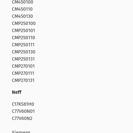
CM450100
CM450110
CM450130
CMP250100
CMP250101
CMP250110
CMP250111
CMP250130
CMP250131
CMP270101
CMP270111
CMP270131
Neff
C17KS61H0
C77V60N01
C77V60N2
Siemens