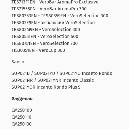
TES713F1EN - VeroBar AromaPro Exclusive
TES71555EN - VeroBar AromaPro 300
TES80353EN - TES80359EN - VeroSelection 300
TES803F9EN - эксклюзив VeroSelection
TES803M9EN - VeroSelection 300
TES80551EN - VeroSelection 500
TES80751EN - VeroSelection 700
TIS30351EN - VeroCup 300
Saeco
SUP021D / SUP021YD / SUP021YO Incanto Rondo
SUP021NR / SUP021YNR Incanto Classic
SUP021YOR Incanto Rondo Plus S
Gaggenau
CM250100
CM250110
CM250130