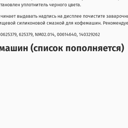
тановлен уплотнитель черного цвета.
ачинает выдавать надпись на дисплее почистите заварочн
 пищевой силиконовой смазкой для кофемашин. Рекоменду
625379, 625379, NM02.014, 00614640, 140329262
машин (список пополняется)