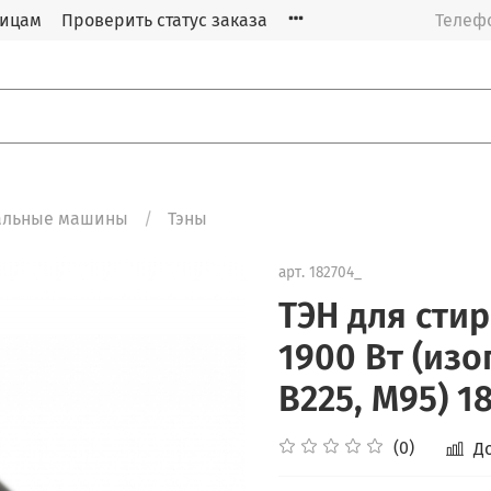
лицам
Проверить статус заказа
Телефо
альные машины
Тэны
арт.
182704_
ТЭН для сти
1900 Вт (изо
B225, M95) 1
(0)
Д