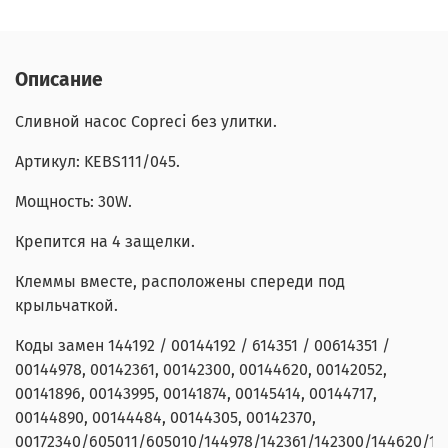
Описание
Сливной насос Copreci без улитки.
Артикул: KEBS111/045.
Мощность: 30W.
Крепится на 4 защелки.
Клеммы вместе, расположены спереди под
крыльчаткой.
Коды замен 144192 / 00144192 / 614351 / 00614351 /
00144978, 00142361, 00142300, 00144620, 00142052,
00141896, 00143995, 00141874, 00145414, 00144717,
00144890, 00144484, 00144305, 00142370,
00172340/605011/605010/144978/142361/142300/144620/142