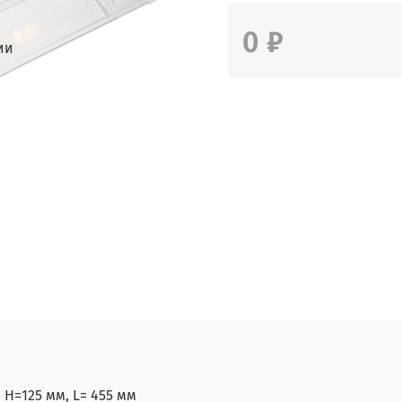
0 ₽
ии
, H=125 мм, L= 455 мм