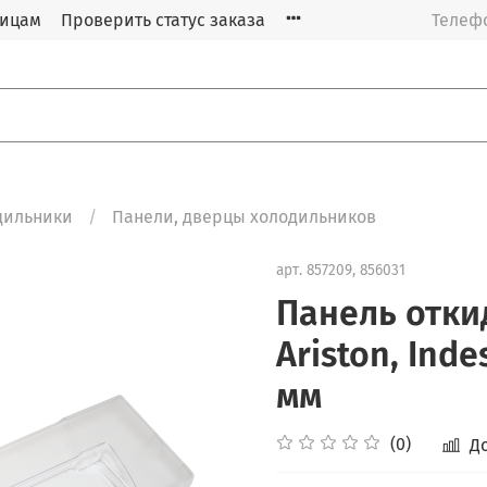
лицам
Проверить статус заказа
Телефо
дильники
Панели, дверцы холодильников
арт.
857209, 856031
Панель отки
Ariston, Indes
мм
(0)
Д