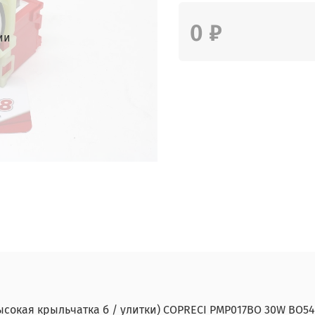
0 ₽
ии
ысокая крыльчатка б / улитки) COPRECI PMP017BO 30W BO54