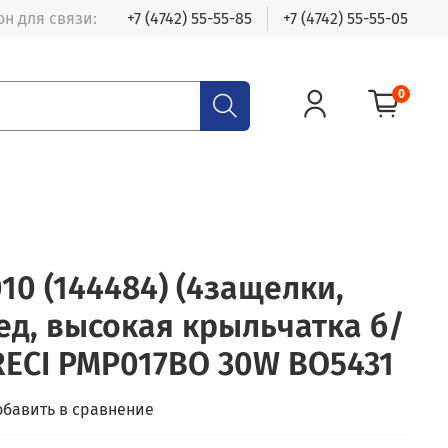
н для связи:
+7 (4742) 55-55-85
+7 (4742) 55-55-05
0
10 (144484) (4защелки,
д, высокая крыльчатка б/
RECI PMP017BO 30W BO5431
обавить в сравнение