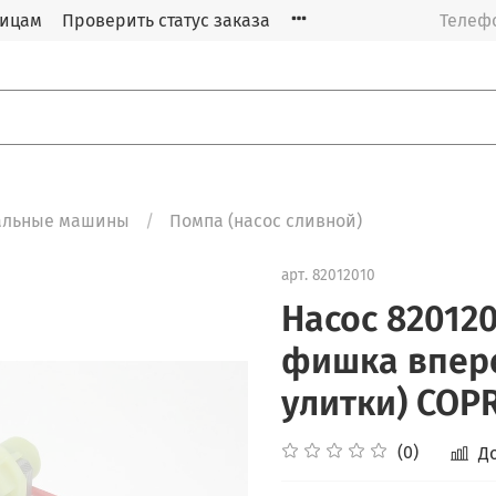
лицам
Проверить статус заказа
Телефо
альные машины
Помпа (насос сливной)
арт.
82012010
Насос 820120
фишка впере
улитки) COP
(0)
Д