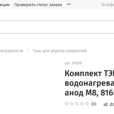
лицам
Проверить статус заказа
Телефо
нагреватели
Тэны для водонагревателей
арт.
816518
Комплект ТЭН
водонагреват
анод М8, 816
(0)
Д