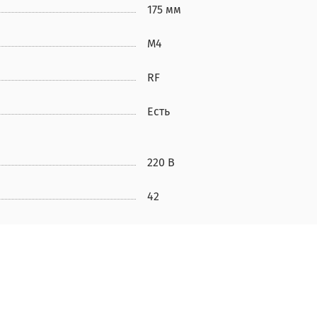
175 мм
М4
RF
Есть
220 В
42