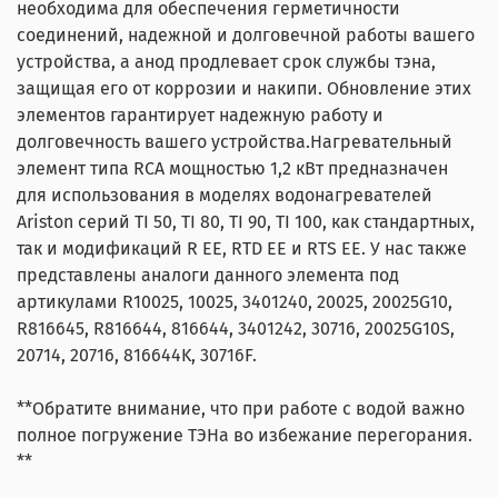
необходима для обеспечения герметичности
соединений, надежной и долговечной работы вашего
устройства, а анод продлевает срок службы тэна,
защищая его от коррозии и накипи. Обновление этих
элементов гарантирует надежную работу и
долговечность вашего устройства.Нагревательный
элемент типа RCA мощностью 1,2 кВт предназначен
для использования в моделях водонагревателей
Ariston серий TI 50, TI 80, TI 90, TI 100, как стандартных,
так и модификаций R EE, RTD EE и RTS EE. У нас также
представлены аналоги данного элемента под
артикулами R10025, 10025, 3401240, 20025, 20025G10,
R816645, R816644, 816644, 3401242, 30716, 20025G10S,
20714, 20716, 816644K, 30716F.
**Обратите внимание, что при работе с водой важно
полное погружение ТЭНа во избежание перегорания.
**