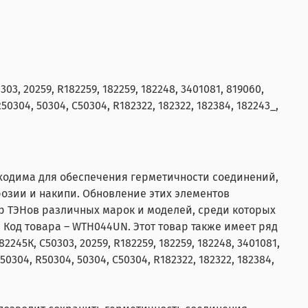
303, 20259, R182259, 182259, 182248, 3401081, 819060,
50304, 50304, C50304, R182322, 182322, 182384, 182243_,
бходима для обеспечения герметичности соединений,
розии и накипи. Обновление этих элементов
р ТЭНов различных марок и моделей, среди которых
. Код товара – WTH044UN. Этот товар также имеет ряд
82245К, C50303, 20259, R182259, 182259, 182248, 3401081,
И50304, R50304, 50304, C50304, R182322, 182322, 182384,