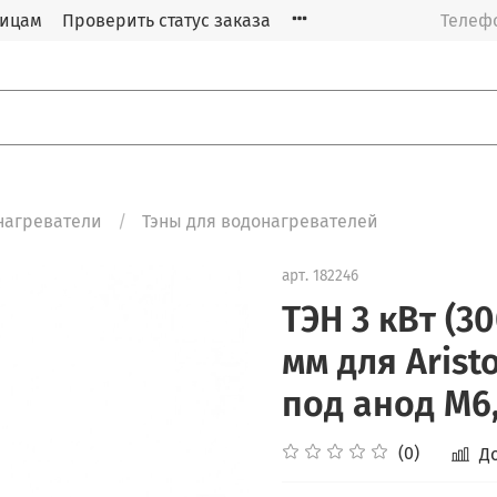
лицам
Проверить статус заказа
Телефо
нагреватели
Тэны для водонагревателей
арт.
182246
ТЭН 3 кВт (3
мм для Aristo
под анод М6,
(0)
Д