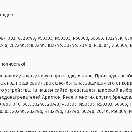
рендов.
87, 30248, 20748, Р50303, И50303, R50303, 50303, 182245К, C50
246, 282246, R182246, 182246, 30246, 20746, Р50304, И50304, R
 полностью!
 к вашему заказу новую прокладку и анод. Прокладка нео
а анод продлевает срок службы тэна, защищая его от кор
го устройства.На нашем сайте представлен широкий выбо
я водонагревателей Аристон, Реал и многих других брендов
1865, 3401387, 30248, 20748, Р50303, И50303, R50303, 50303, 1
0303, 20246, 282246, R182246, 182246, 30246, 20746, Р50304, 