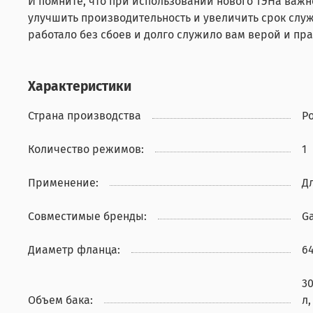
И помните, что при использовании нового ТЭНа важн
улучшить производительность и увеличить срок слу
работало без сбоев и долго служило вам верой и пр
Характеристики
Страна производства
Р
Количество режимов:
1
Применение:
Д
Совместимые бренды:
G
Диаметр фланца:
6
30
Объем бака:
л,