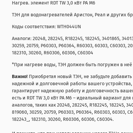
Нагрев. элемент RDT TW 3,0 кВт PA M6
ТЭН для водонагревателей Аристон, Реал и других б
Коды соответствия: WTH044UN
Аналоги: 20248, 282245, R182245, 182245, 3401865, 34013
30259, 20759, Р60303, Р60364, R60303, 60303, C60303, 20
182310, 30260, R60306, 60306, C60304
*При нагреве воды, ТЭН должен быть погружен в неё
Важно!
Приобретая новый ТЭН, не забудьте добавить
надежной и долговечной работы вашего устройства, 
гарантирует надежную работу и долговечность ваше
есть и RDT TW 3,0 кВт PA M6 – идеальный вариант дл
аналогов, таких как 20248, 282245, R182245, 182245, 340
819060, 30259, 20759, Р60303, Р60364, R60303, 60303, C6
182243_, 182310, 30260, R60306, 60306, C60304.