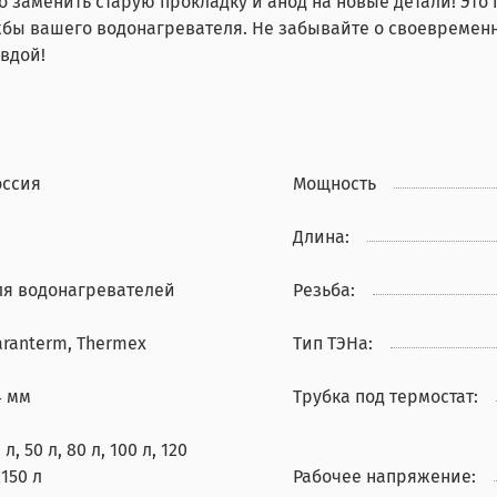
о заменить старую прокладку и анод на новые детали! Это
жбы вашего водонагревателя. Не забывайте о своевременн
авдой!
оссия
Мощность
Длина:
ля водонагревателей
Резьба:
aranterm, Thermex
Тип ТЭНа:
4 мм
Трубка под термостат:
 л, 50 л, 80 л, 100 л, 120
 150 л
Рабочее напряжение: