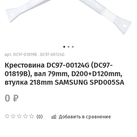
арт.
DC97-01819B . DC97-00124G
Крестовина DC97-00124G (DC97-
01819B), вал 79mm, D200+D120mm,
втулка 218mm SAMSUNG SPD005SA
0 ₽
Добавить в сравнение
(0)